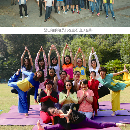
登山组的组员们在宝石山顶合影