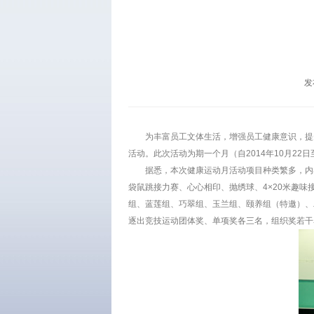
发
为丰富员工文体生活，增强员工健康意识，提升
活动。此次活动为期一个月（自2014年10月22日
据悉，本次健康运动月活动项目种类繁多，内
袋鼠跳接力赛、心心相印、抛绣球、4×20米趣
组、蓝莲组、巧翠组、玉兰组、颐养组（特邀）、
逐出竞技运动团体奖、单项奖各三名，组织奖若干