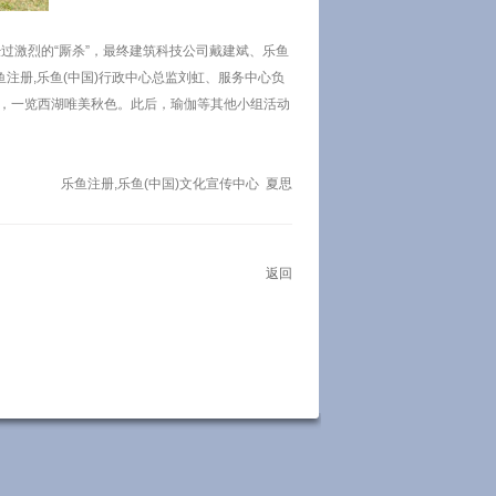
过激烈的“厮杀”，最终建筑科技公司戴建斌、乐鱼
注册,乐鱼(中国)行政中心总监刘虹、服务中心负
山”，一览西湖唯美秋色。此后，瑜伽等其他小组活动
乐鱼注册,乐鱼(中国)文化宣传中心 夏思
返回