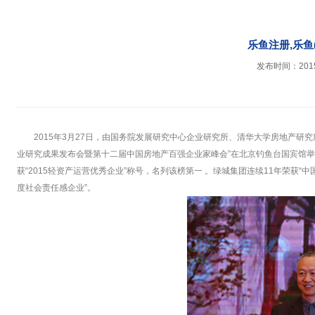
乐鱼注册,乐鱼
发布时间：2015-
2015年3月27日，由国务院发展研究中心企业研究所、清华大学房地产研究
业研究成果发布会暨第十二届中国房地产百强企业家峰会”在北京钓鱼台国宾馆举行
获“2015轻资产运营优秀企业”称号，名列该榜第一 。绿城集团连续11年荣获“中
度社会责任感企业”。