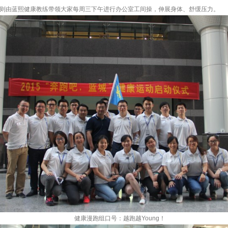
则由蓝熙健康教练带领大家每周三下午进行办公室工间操，伸展身体、舒缓压力。
健康漫跑组口号：越跑越Young！