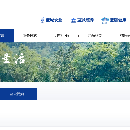
蓝城农业
蓝城颐养
蓝熙健康
资讯
业务模式
理想小镇
产品品类
招标
蓝城视频