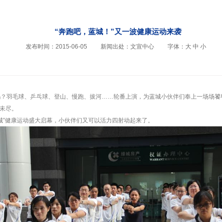
“奔跑吧，蓝城！”又一波健康运动来袭
发布时间：2015-06-05
新闻出处：文宣中心
字体：
大
中
小
动月吗？羽毛球、乒乓球、登山、慢跑、拔河……轮番上演，为蓝城小伙伴们奉上一场场
未尽。
，蓝城”健康运动盛大启幕，小伙伴们又可以活力四射动起来了。