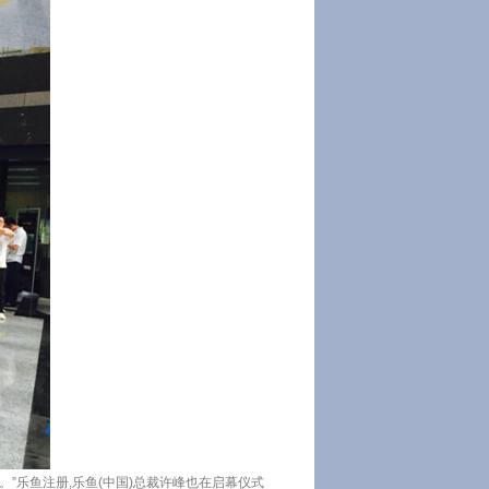
”乐鱼注册,乐鱼(中国)总裁许峰也在启幕仪式