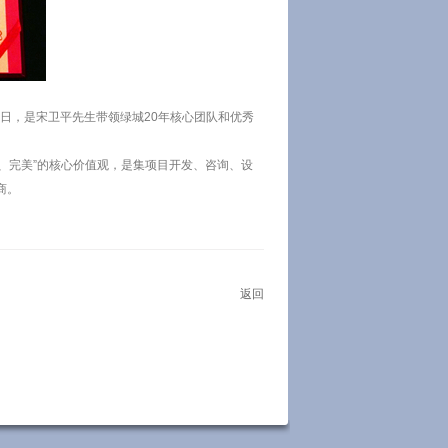
8日，是宋卫平先生带领绿城20年核心团队和优秀
致、完美”的核心价值观，是集项目开发、咨询、设
商。
返回