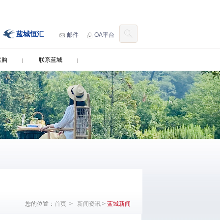
蓝城恒汇
邮件
OA平台
采购
联系蓝城
您的位置：
首页
>
新闻资讯
>
蓝城新闻