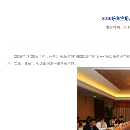
2016乐鱼注
发布时间：2016-
2016年4月28日下午，乐鱼注册,乐鱼(中国)2016年度“五•一”员工座
习、实践、成长”。会议由宋卫平董事长主持。