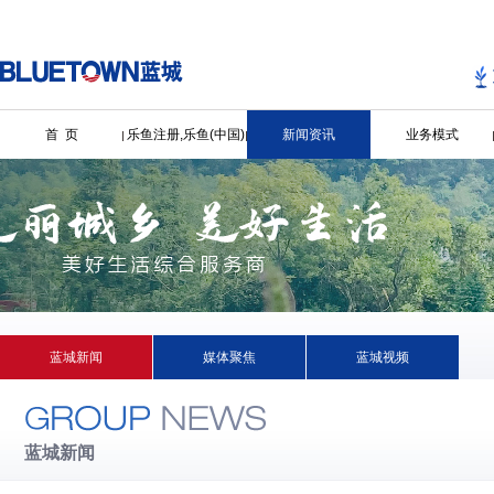
首 页
乐鱼注册,乐鱼(中国)
新闻资讯
业务模式
蓝城新闻
媒体聚焦
蓝城视频
蓝城新闻