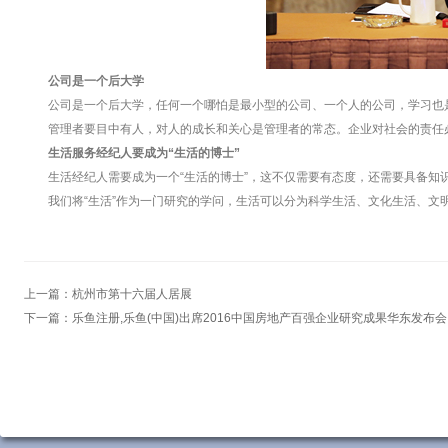
公司是一个后大学
公司是一个后大学，任何一个哪怕是最小型的公司、一个人的公司，学习也
管理者要目中有人，对人的成长和关心是管理者的常态。企业对社会的责任
生活服务经纪人要成为“生活的博士”
生活经纪人需要成为一个“生活的博士”，这不仅需要有态度，还需要具备
我们将“生活”作为一门研究的学问，生活可以分为科学生活、文化生活、
上一篇：
杭州市第十六届人居展
下一篇：
乐鱼注册,乐鱼(中国)出席2016中国房地产百强企业研究成果华东发布会