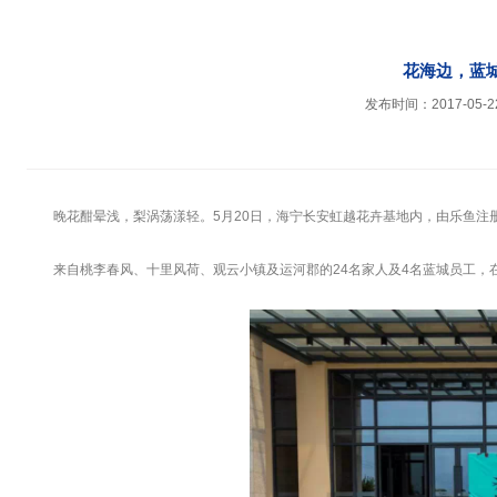
花海边，蓝
发布时间：2017-05-2
晚花酣晕浅，梨涡荡漾轻。5月20日，海宁长安虹越花卉基地内，由乐鱼注册,
来自桃李春风、十里风荷、观云小镇及运河郡的24名家人及4名蓝城员工，