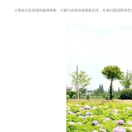
小朋友们在花海间嬉戏奔跑，大家们在鲜花前留影纪念，长者们就花田间言