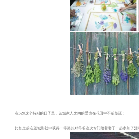
在520这个特别的日子里，蓝城家人之间的爱也在花田中不断蔓延：
比如之前在蓝城影社中获得一等奖的郑爷爷这次专门陪着妻子一起参加了活