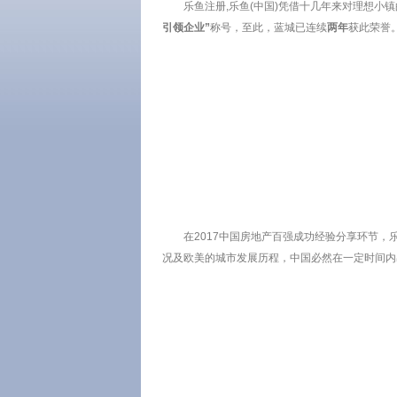
乐鱼注册,乐鱼(中国)凭借十几年来对理想
引领企业”
称号，至此，蓝城已连续
两年
获此荣誉
在2017中国房地产百强成功经验分享环节，
况及欧美的城市发展历程，中国必然在一定时间内