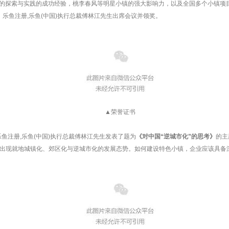
小镇的探索与实践的成功经验，桃李春风等明星小镇的强大影响力，以及全国多个小镇项
。乐鱼注册,乐鱼(中国)执行总裁傅林江先生出席会议并领奖。
▲荣誉证书
乐鱼注册,乐鱼(中国)执行总裁傅林江先生发表了题为
《对中国“逆城市化”的思考》
的主
出现就地城镇化、郊区化与逆城市化的发展态势。如何建设特色小镇，企业应该具备