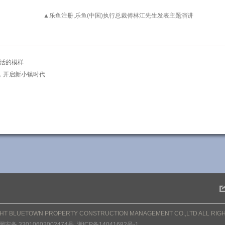
▲乐鱼注册,乐鱼(中国)执行总裁傅林江先生发表主题演讲
活的模样
航，开启新小镇时代
 BLUETOWN PROPERTY CONSTRUCTION MANAGEMENT CO.,LTD ALL RIGH
安备 33010602002474号
, 浙ICP备14041682号-1