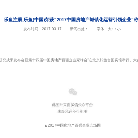
乐鱼注册,乐鱼(中国)荣获“2017中国房地产城镇化运营引领企业”
发布时间：2017-03-17
新闻出处：
字体：
大
中
小
强企业研究成果发布会暨第十四届中国房地产百强企业家峰会”在北京钓鱼台国宾馆举行。大
▲2017中国房地产百强企业会场图