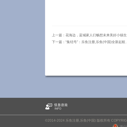
上一篇：
花海边，蓝城家人们畅想未来美好小镇生
下一篇：
“集结号”：乐鱼注册,乐鱼(中国)全新起
©2014-2024 乐鱼注册,乐鱼(中国) 版权所有 COPYRIGHT
浙公网