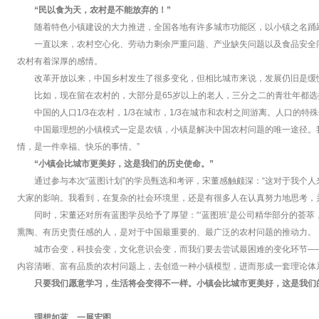
“民以食为天，农村是不能放弃的！”
随着特色小镇建设的大力推进，全国各地有许多城市功能区，以小镇之名踊跃
一直以来，农村空心化、劳动力剩余严重问题、产业缺失问题以及食品安全问
农村有着深厚的感情。
改革开放以来，中国乡村发生了很多变化，但相比城市来说，发展仍旧是缓
比如，现在留在农村的，大部分是65岁以上的老人，三分之二的青壮年都
中国的人口1/3在农村，1/3在城市，1/3在城市和农村之间游离。人口
中国最理想的小镇模式一定是农镇，小镇是解决中国农村问题的唯一途径。
情，是一件幸福、快乐的事情。”
“小镇会比城市更美好，这是我们的历史使命。”
通过参与本次“蓝图计划”的学员甄选和考评，宋董感触颇深：“这对于我个
大家的影响。我看到，在复杂的社会环境里，还是有很多人在认真努力地思考，
同时，宋董还对所有蓝图学员给予了厚望：“‘蓝图班’是公司精华部分的荟
熏陶、有历史责任感的人，是对于中国最重要的、最广泛的农村问题的推动力。
城市会变，科技会变，文化意识会变，而我们要去尝试最困难的变化环节——
内容清晰、富有品质的农村问题上，去创造一种小镇模型，进而形成一套理论体
只要我们愿意学习，生活将会变得不一样。小镇会比城市更美好，这是我们
理想如蓝，一展宏图