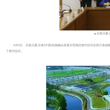
▲乐鱼注册,
4月4日，乐鱼注册,乐鱼(中国)农旅融合发展示范项目签约仪式在四川省成
了签约仪式。