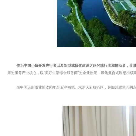
作为中国小镇开发先行者以及新型城镇化建设之路的践行者和推动者，蓝
康为服务产业核心，以“美好生活综合服务商”为企业愿景，聚焦复合式理想小镇建
而中国天府农业博览园地处五津福地、水润天府核心区，是四川农博会的永