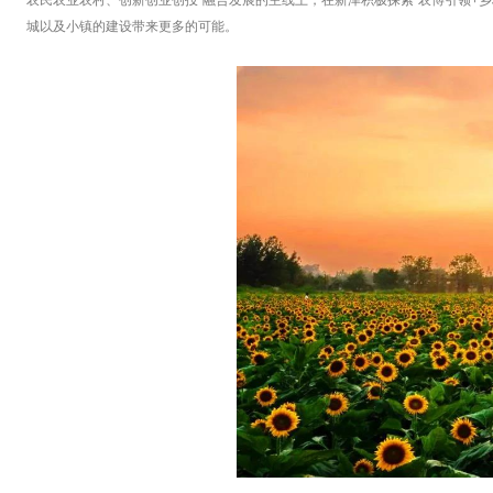
农民农业农村、创新创业创投”融合发展的主线上，在新津积极探索“农博引领+乡
城以及小镇的建设带来更多的可能。