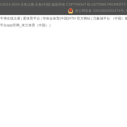
©2014-2024 乐鱼注册,乐鱼(中国) 版权所有 COPYRIGHT BLUETOWN PROPERTY CO
浙公网安备 33010602002474号
,
平博在线注册
|
爱体育平台
|
华体会体育(中国)HTH·官方网站
|
万象城平台·（中国）
平台app官网_米兰体育（中国）
|