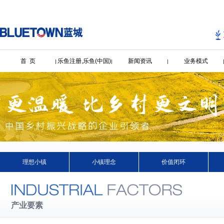
首 页
乐鱼注册,乐鱼(中国)
新闻资讯
业务模式
理想小镇
小镇理念
价值闭环
产业要素