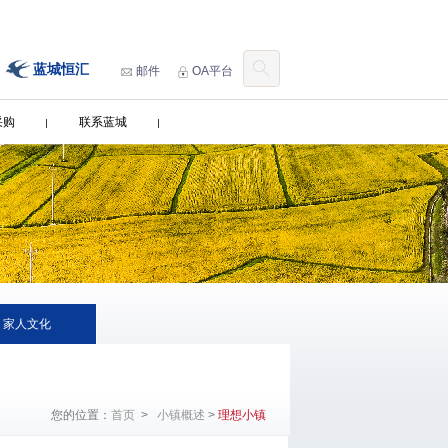
蓝城恒汇
邮件
OA平台
采购
联系蓝城
家人文化
您的位置：
首页
>
小镇概述
>
理想小镇