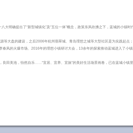
十八大明确提出了“新型城镇化”及“五位一体”概念，政策东风吹拂之下，蓝城的小镇时
源等大盘的建设，之后2006年杭州翡翠城、青岛理想之城等大型社区是为实践起点；2
桃李春风的火爆市场、2016年的理想小镇研讨大会，13余年的探索推动蓝城进入了小
，良田美池，怡然自乐……“宜居、宜养、宜旅”的美好生活场景画卷，已在蓝城小镇