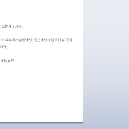
代也揭开了序幕。
014年海南蓝湾小镇“理想小镇专题研讨会”召开，
镇时代。
里徐徐展开。