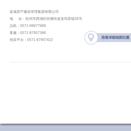
蓝城房产建设管理集团有限公司
地 址：杭州市西湖区转塘街道龙坞茶镇30号
总机：0571-89977888
客服：0571-87957388
招采平台：0571-87957422