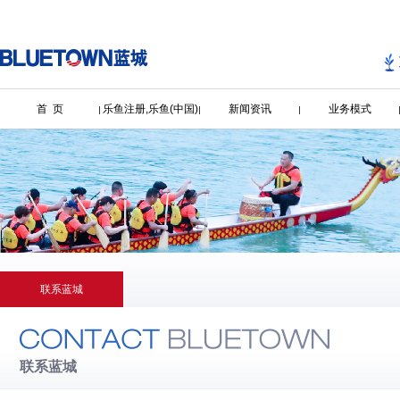
首 页
乐鱼注册,乐鱼(中国)
新闻资讯
业务模式
联系蓝城
联系蓝城