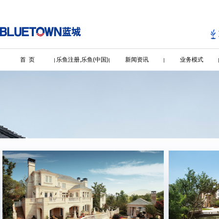
首 页
乐鱼注册,乐鱼(中国)
新闻资讯
业务模式
别墅
建筑形体厚重雄伟，多采用对称造
建筑整
型，善于在细节雕琢上下工夫。…
段式”立
查看详情
学院式养老
蓝城在风景优美、气候适宜的地区，
蓝城大
营造拥有舒适的…
富，不仅