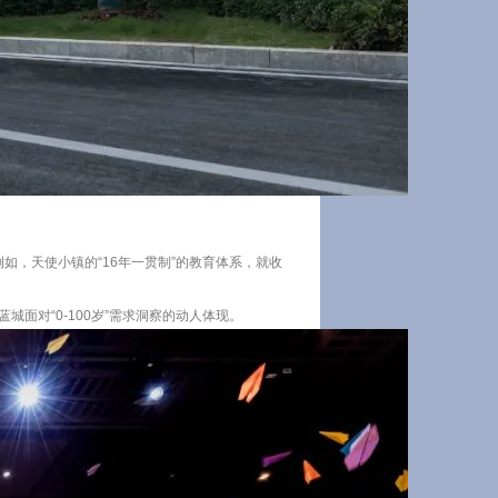
如，天使小镇的“16年一贯制”的教育体系，就收
面对“0-100岁”需求洞察的动人体现。