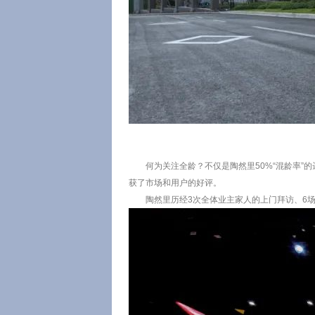
何为关注全龄？不仅是陶然里50%“混龄率”
获了市场和用户的好评。
陶然里历经3次全体业主家人的上门拜访、6场面