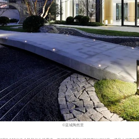
©蓝城陶然里