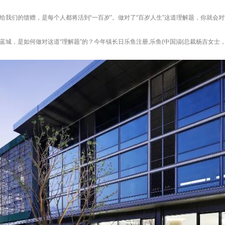
我们的馈赠，是每个人都将活到“一百岁”。做对了“百岁人生”这道理解题，你就会对
城，是如何做对这道“理解题”的？今年镇长日乐鱼注册,乐鱼(中国)副总裁杨吉女士