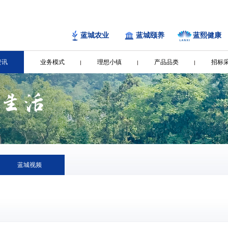
蓝城农业
蓝城颐养
蓝熙健康
资讯
业务模式
理想小镇
产品品类
招标
蓝城视频