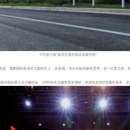
©天使小镇“蓝润天使外国语实验学校”
的达成、澳蒙国际双语幼儿园的引入，在蓝城，关注全龄的服务思考，是一以贯之的，例
对面的家人生活畅想会、2680份生活服务需求调研，而诞生的360项服务体系，是蓝城