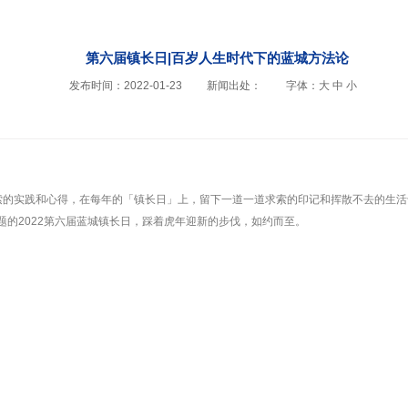
第六届镇长日|百岁人生时代下的蓝城方法论
发布时间：2022-01-23
新闻出处：
字体：
大
中
小
探索的实践和心得，在每年的「镇长日」上，留下一道一道求索的印记和挥散不去的生活
题的2022第六届蓝城镇长日，踩着虎年迎新的步伐，如约而至。