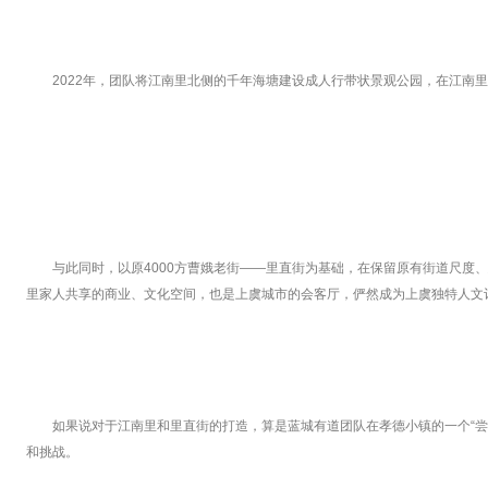
2022年，团队将江南里北侧的千年海塘建设成人行带状景观公园，在江南
与此同时，以原4000方曹娥老街——里直街为基础，在保留原有街道尺度
里家人共享的商业、文化空间，也是上虞城市的会客厅，俨然成为上虞独特人文
如果说对于江南里和里直街的打造，算是蓝城有道团队在孝德小镇的一个“
和挑战。