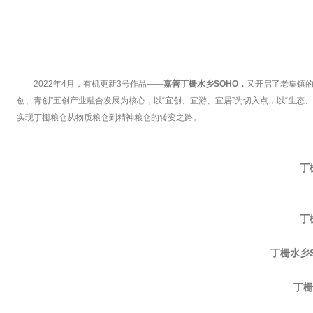
2022年4月，有机更新3号作品——
嘉善
丁栅水乡SOHO，
又开启了老集镇的
创、青创”五创产业融合发展为核心，以“宜创、宜游、宜居”为切入点，以“生
实现丁栅粮仓从物质粮仓到精神粮仓的转变之路。
丁
丁
丁栅水乡
丁栅