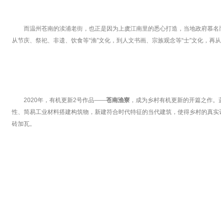
而温州苍南的渎浦老街，也正是因为上虞江南里的悉心打造，当地政府慕名而
从节庆、祭祀、非遗、饮食等“渔”文化，到人文书画、宗族观念等“士”文化，
2020年，有机更新2号作品——
苍南渔寮
，成为乡村有机更新的开篇之作。
性、简易工业材料搭建构筑物，新建符合时代特征的当代建筑，使得乡村的真实
砖加瓦。