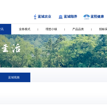
蓝城农业
蓝城颐养
蓝熙健康
资讯
业务模式
理想小镇
产品品类
招标
蓝城视频