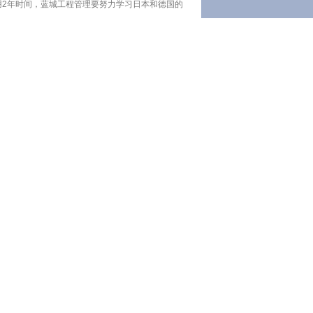
用2年时间，蓝城工程管理要努力学习日本和德国的
的培养，了解他的人生价值观、聪明程度并加以调教
滴的进步最重要”。
返回