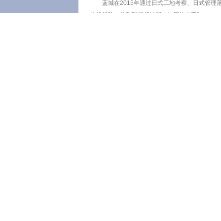
蓝城在2015年通过日式工地考察、日式管
先进经验，达到明显超过国内的管控水平”。
蓝城的学习和成长
仍是
第一要务
2016年，蓝城的学习和成长仍是第一要务。
“公司的发展要靠人的世界观、靠人的责任心
和帮助。”
宋董也再次强调了蓝城的基本工作态度，“员
上一篇：
乐鱼注册,乐鱼(中国)荣获中国“2016轻
下一篇：
“希望将蓝城代建模式推向全国”——国