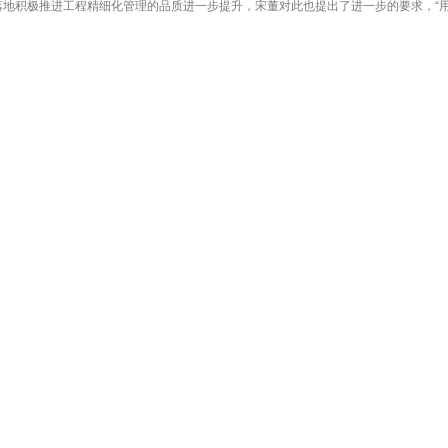
理落地积极推进工程精细化管理的品质进一步提升，宋董对此也提出了进一步的要求，“
宋董指出“对于轻资产公司而言，人可以被认为是唯一资产，是唯一的出发点”。
，靠人的沟通。好的制度体系环境可以感染人、带动人。蓝城大有人才，要重视新人
工第一，要关注家人、关注团队，未来还是认真学、努力做，低调做事，埋头苦干，点
资产运营龙头企业”称号
家住建部住房保障司司长曹金彪调研盛赞蓝…