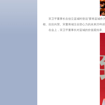
宋卫平董事长在创立蓝城时曾说“要将蓝城作
根、欣欣向荣。宋董将倾注全部心力的未来20年的
在会上，宋卫平董事长对蓝城的价值观传承、