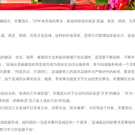
确指示。宋董指出，“20年来所做的事业，最值得称道的就是‘真诚、善意、精致、完
。
真诚、善意、精致、完美才是蓝城，
这样的价值系统、思维方式要继续发扬光大。蓝城
城的建设、农业、颐养、健康四大业务板块都属于创业属性，是需要不断创新、不断
合，“蓝城从美丽建筑的营造者升级为美好生活综合服务商，将与绿城服务构成一个完整
为重要，“同道共识、方谓同仁，蓝城要将人的基本品德作为严格评判的标准。要居
”。由于蓝城所从事的农业、健康、养老事业都是关乎社会的责任事业，宋董嘱托全体蓝
自由自在的、靠谱的工作者联盟”。宋董提出对于企业利润应该是“共享”的概念，“作
享制度，积极推进“员工收入成长计划”的实施。
我们的员工在蓝城可以安身立命、安家乐业、快乐健康”。为实现这个目标，宋董指出，
资源组建而成，做到国内一流是宋董对蓝城定的一个基准，“蓝城最起码的要求是要做
努力学习并超越于他”。