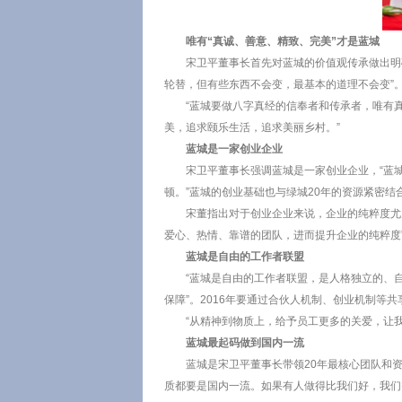
唯有“真诚、善意、精致、
完美”
才是蓝城
宋卫平董事长首先对蓝城的价值观传承做出明
轮替，但有些东西不会变，最基本的道理不会变”
“蓝城要做八字真经的信奉者和传承者，
唯有
美，追求颐乐生活，追求美丽乡村。”
蓝城
是一家创业企业
宋卫平董事长强调蓝城是一家创业企业，“蓝
顿。”蓝城的创业基础也与绿城20年的资源紧密结
宋董指出对于创业企业来说，企业的纯粹度尤
爱心、热情、靠谱的团队，进而提升企业的纯粹度
蓝城是自由的工作者联盟
“蓝城是自由的工作者联盟，是人格独立的、
保障”。2016年要通过合伙人机制、创业机制等共
“从精神到物质上，给予员工更多的关爱，让
蓝城最起码做到
国内一流
蓝城是宋卫平董事长带领20年最核心团队和
质都要是国内一流。如果有人做得比我们好，我们