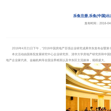
乐鱼注册,乐鱼(中国)
发布时间：2016-04
2016年4月21日下午，“2016中国房地产百强企业研究成果华东发布会
本次活动由国务院发展研究中心企业研究所、清华大学房地产研究所和中国
地产企业家代表、金融机构等全国业界精英以及华东区主流媒体，规模盛大。